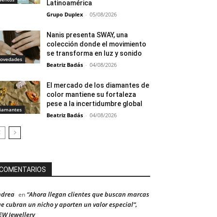
Latinoamérica
Grupo Duplex
-
05/08/2026
Nanis presenta SWAY, una
colección donde el movimiento
se transforma en luz y sonido
ovedades
Beatriz Badás
-
04/08/2026
El mercado de los diamantes de
color mantiene su fortaleza
pese a la incertidumbre global
iamantes
Beatriz Badás
-
04/08/2026
COMENTARIOS
ndrea
“Ahora llegan clientes que buscan marcas
en
e cubran un nicho y aporten un valor especial”,
W Jewellery