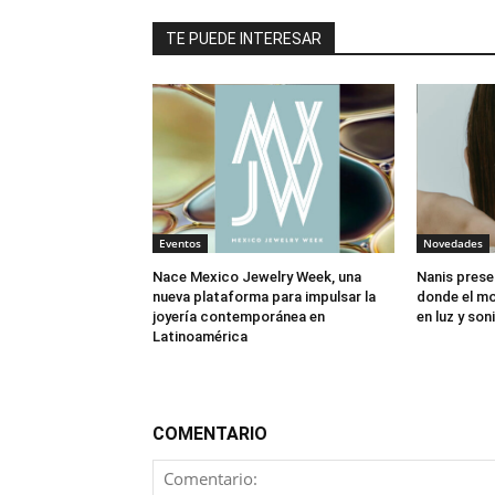
TE PUEDE INTERESAR
Eventos
Novedades
Nace Mexico Jewelry Week, una
Nanis prese
nueva plataforma para impulsar la
donde el mo
joyería contemporánea en
en luz y son
Latinoamérica
COMENTARIO