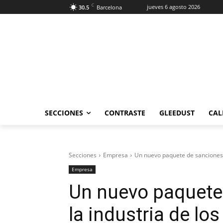
C
jueves 6 agosto 2026
30.5
Barcelona
SECCIONES
CONTRASTE
GLEEDUST
CAL
Secciones
Empresa
Un nuevo paquete de sanciones a
Empresa
Un nuevo paquete
la industria de lo