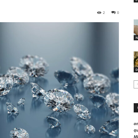
2
0
N
D
a
qu
ME