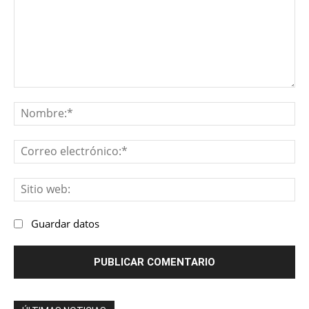
Comentario:
No
Co
ele
Sit
we
Guardar datos