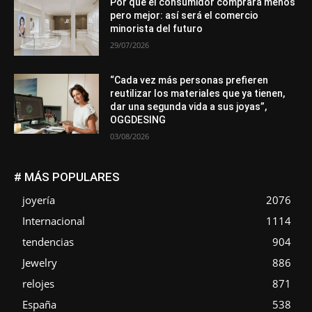
Por qué el consumidor comprará menos
pero mejor: así será el comercio
minorista del futuro
29/07/2026
“Cada vez más personas prefieren
reutilizar los materiales que ya tienen,
dar una segunda vida a sus joyas”,
OGGDESING
03/08/2026
# MÁS POPULARES
joyería
2076
Internacional
1114
tendencias
904
Jewelry
886
relojes
871
España
538