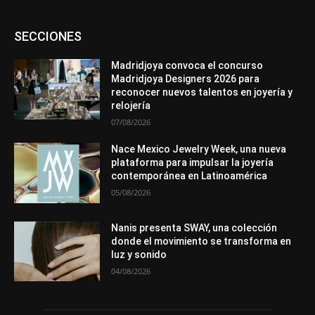
Asociaciones
Diamantes
Empresa
En tendencia
SECCIONES
Entrevistas
Eventos
Exposiciones
Ferias
Formación
In memoriam
La Pluma de Pedro Pérez
Metales
México
Mundo Técnico
Novedades
Opiniones
Perspectiva
Madridjoya convoca el concurso
Premios
Secciones
Sin categoría
Sucesos
Madridjoya Designers 2026 para
reconocer nuevos talentos en joyería y
Más
relojería
07/08/2026
Nace Mexico Jewelry Week, una nueva
plataforma para impulsar la joyería
contemporánea en Latinoamérica
05/08/2026
Nanis presenta SWAY, una colección
donde el movimiento se transforma en
luz y sonido
04/08/2026