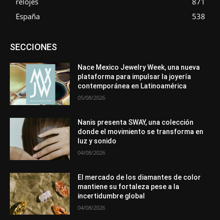
relojes
871
España
538
Asociaciones
Diamantes
Empresa
En tendencia
SECCIONES
Entrevistas
Eventos
Exposiciones
Ferias
Formación
In memoriam
La Pluma de Pedro Pérez
Metales
México
Mundo Técnico
Novedades
Opiniones
Perspectiva
Nace Mexico Jewelry Week, una nueva
Premios
Secciones
Sin categoría
Sucesos
plataforma para impulsar la joyería
contemporánea en Latinoamérica
Más
05/08/2026
Nanis presenta SWAY, una colección
donde el movimiento se transforma en
luz y sonido
04/08/2026
El mercado de los diamantes de color
mantiene su fortaleza pese a la
incertidumbre global
04/08/2026