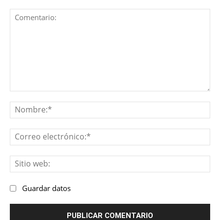
Comentario:
No
Co
ele
Sit
we
Guardar datos