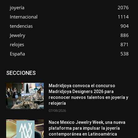
joyería
2076
Internacional
1114
tendencias
904
Jewelry
886
relojes
871
España
538
Asociaciones
Diamantes
Empresa
En tendencia
SECCIONES
Entrevistas
Eventos
Exposiciones
Ferias
Formación
In memoriam
La Pluma de Pedro Pérez
Metales
México
Mundo Técnico
Novedades
Opiniones
Perspectiva
Madridjoya convoca el concurso
Premios
Secciones
Sin categoría
Sucesos
Madridjoya Designers 2026 para
reconocer nuevos talentos en joyería y
Más
relojería
07/08/2026
Nace Mexico Jewelry Week, una nueva
plataforma para impulsar la joyería
contemporánea en Latinoamérica