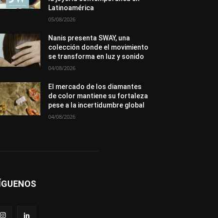
Premios
Secciones
Sin categoría
Latinoamérica
Sucesos
05/08/2026
Más
Nanis presenta SWAY, una
colección donde el movimiento
se transforma en luz y sonido
04/08/2026
El mercado de los diamantes
de color mantiene su fortaleza
pese a la incertidumbre global
04/08/2026
ÍGUENOS