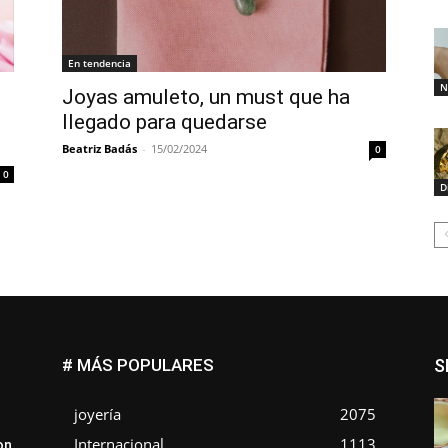
En tendencia
N
Joyas amuleto, un must que ha
llegado para quedarse
Beatriz Badás
-
15/02/2024
0
0
D
# MÁS POPULARES
S
joyería
2075
Internacional
1113
on