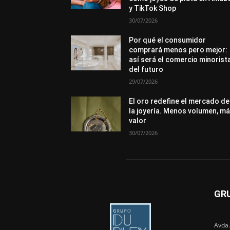
y TikTok Shop
30/07/2026
Por qué el consumidor
comprará menos pero mejor:
así será el comercio minorist
del futuro
29/07/2026
El oro redefine el mercado de
la joyería. Menos volumen, m
valor
30/07/2026
GR
Avda.