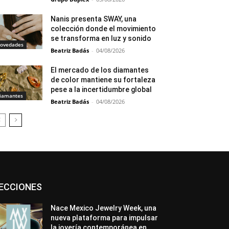
Nanis presenta SWAY, una
colección donde el movimiento
se transforma en luz y sonido
ovedades
Beatriz Badás
-
04/08/2026
El mercado de los diamantes
de color mantiene su fortaleza
pese a la incertidumbre global
iamantes
Beatriz Badás
-
04/08/2026
Asociaciones
Diamantes
Empresa
ECCIONES
En tendencia
Entrevistas
Eventos
Exposiciones
Ferias
Formación
In memoriam
La Pluma de Pedro Pérez
Nace Mexico Jewelry Week, una
Metales
México
Mundo Técnico
nueva plataforma para impulsar
Novedades
Opiniones
Perspectiva
la joyería contemporánea en