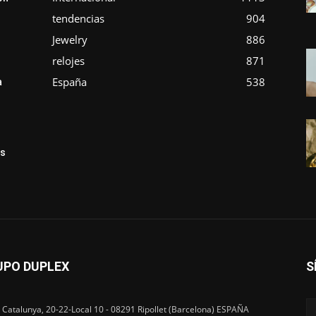
tendencias
904
Jewelry
886
relojes
871
España
538
a
ás
UPO DUPLEX
S
 Catalunya, 20-22-Local 10 - 08291 Ripollet (Barcelona) ESPAÑA