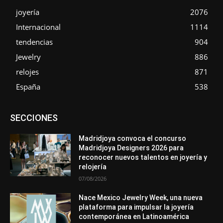
joyería
2076
Internacional
1114
tendencias
904
Jewelry
886
relojes
871
España
538
Asociaciones
Diamantes
Empresa
En tendencia
SECCIONES
Entrevistas
Eventos
Exposiciones
Ferias
Formación
In memoriam
La Pluma de Pedro Pérez
Metales
México
Mundo Técnico
Novedades
Opiniones
Perspectiva
Madridjoya convoca el concurso
Premios
Secciones
Sin categoría
Sucesos
Madridjoya Designers 2026 para
reconocer nuevos talentos en joyería y
Más
relojería
07/08/2026
Nace Mexico Jewelry Week, una nueva
plataforma para impulsar la joyería
contemporánea en Latinoamérica