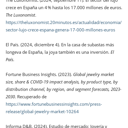
The Luxonomist. (2024, septiembre 11). El sector del lujo
crece en España un 4 % hasta los 17.000 millones de euros.
The Luxonomist
.
https://theluxonomist.20minutos.es/actualidad/economia/
sector-lujo-crece-espana-genera-17-000-millones-euros
El País. (2024, diciembre 4). En la casa de subastas más
longeva de España, la joya también es una inversión.
El
País
.
Fortune Business Insights. (2023).
Global jewelry market
size, share & COVID-19 impact analysis, by product type, by
distribution channel, by region, and segment forecasts, 2023-
2030
. Recuperado de
https://www.fortunebusinessinsights.com/press-
release/global-jewelry-market-10264
Informa D&B. (2024). Estudio de mercado: Joyería y