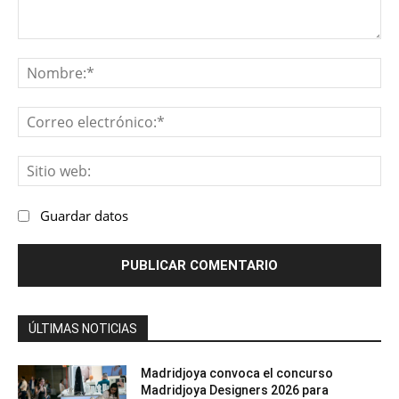
Comentario:
No
Co
ele
Sit
we
Guardar datos
ÚLTIMAS NOTICIAS
Madridjoya convoca el concurso
Madridjoya Designers 2026 para