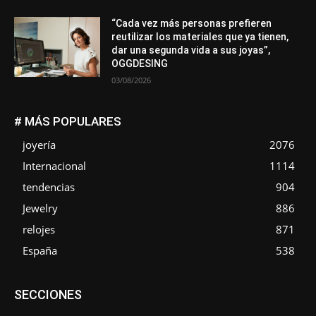
“Cada vez más personas prefieren
reutilizar los materiales que ya tienen,
dar una segunda vida a sus joyas”,
OGGDESING
03/08/2026
# MÁS POPULARES
joyería
2076
Internacional
1114
tendencias
904
Jewelry
886
relojes
871
España
538
Asociaciones
Diamantes
Empresa
En tendencia
SECCIONES
Entrevistas
Eventos
Exposiciones
Ferias
Formación
In memoriam
La Pluma de Pedro Pérez
Metales
México