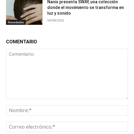
Nanis presenta SWAY, una colección
donde el movimiento se transforma en
luz y sonido
04/08/2026
Novedades
COMENTARIO
Comentario:
No
Co
ele