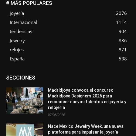
# MÁS POPULARES
joyería
2076
Internacional
1114
tendencias
904
Jewelry
886
relojes
871
España
538
Asociaciones
Diamantes
Empresa
En tendencia
SECCIONES
Entrevistas
Eventos
Exposiciones
Ferias
Formación
In memoriam
La Pluma de Pedro Pérez
Metales
México
Mundo Técnico
Novedades
Opiniones
Perspectiva
Madridjoya convoca el concurso
Premios
Secciones
Sin categoría
Sucesos
Madridjoya Designers 2026 para
reconocer nuevos talentos en joyería y
Más
relojería
07/08/2026
Nace Mexico Jewelry Week, una nueva
plataforma para impulsar la joyería