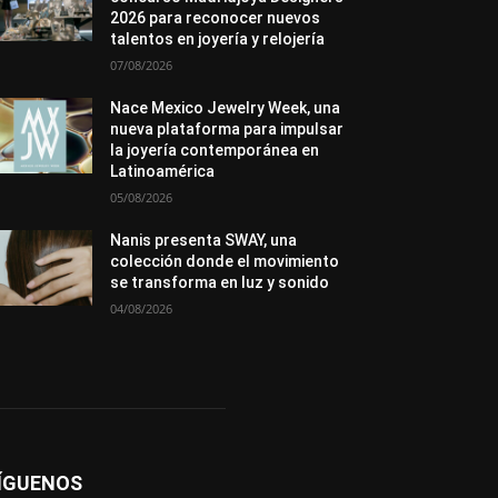
Novedades
Opiniones
Perspectiva
2026 para reconocer nuevos
Premios
Secciones
Sin categoría
talentos en joyería y relojería
Sucesos
07/08/2026
Más
Nace Mexico Jewelry Week, una
nueva plataforma para impulsar
la joyería contemporánea en
Latinoamérica
05/08/2026
Nanis presenta SWAY, una
colección donde el movimiento
se transforma en luz y sonido
04/08/2026
ÍGUENOS