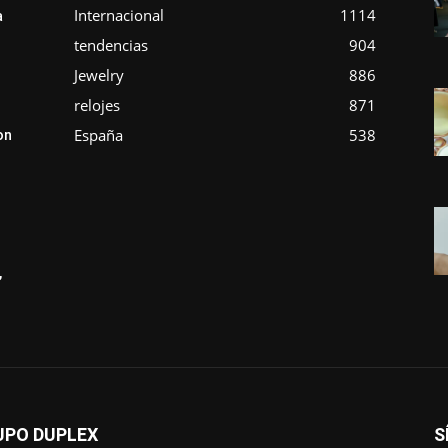
Internacional
1114
a
tendencias
904
Jewelry
886
relojes
871
España
538
on
,
UPO DUPLEX
S