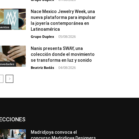
Nace Mexico Jewelry Week, una
nueva plataforma para impulsar
la joyería contemporánea en
ventos
Latinoamérica
Grupo Duplex
-
05/08/2026
Nanis presenta SWAY, una
colección donde el movimiento
se transforma en luz y sonido
ovedades
Beatriz Badás
-
04/08/2026
Asociaciones
Diamantes
Empresa
ECCIONES
En tendencia
Entrevistas
Eventos
Exposiciones
Ferias
Formación
In memoriam
La Pluma de Pedro Pérez
Madridjoya convoca el
Metales
México
Mundo Técnico
concurso Madridjoya Designers