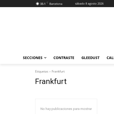
C
sábado 8 agosto 2026
33.1
Barcelona
SECCIONES
CONTRASTE
GLEEDUST
CAL
Etiquetas
Frankfurt
Frankfurt
No hay publicaciones para mostrar