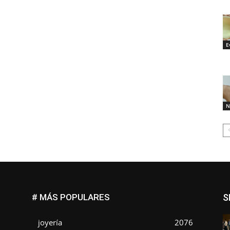
E
N
# MÁS POPULARES
S
joyería
2076