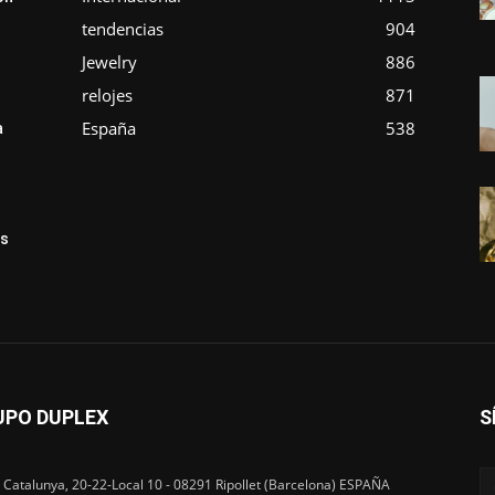
tendencias
904
Jewelry
886
relojes
871
España
538
a
ás
UPO DUPLEX
S
 Catalunya, 20-22-Local 10 - 08291 Ripollet (Barcelona) ESPAÑA