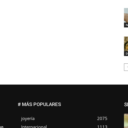
N
D
# MÁS POPULARES
S
joyería
2075
Internacional
1113
on