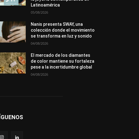
Premios
Secciones
Sin categoría
Latinoamérica
Sucesos
05/08/2026
Más
Nanis presenta SWAY, una
colección donde el movimiento
se transforma en luz y sonido
04/08/2026
El mercado de los diamantes
de color mantiene su fortaleza
pese a la incertidumbre global
04/08/2026
ÍGUENOS