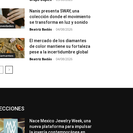
Nanis presenta SWAY, una
colección donde el movimiento
se transforma en luz y sonido
ovedades
Beatriz Badás
-
04/08/2026
El mercado de los diamantes
de color mantiene su fortaleza
pese a la incertidumbre global
iamantes
Beatriz Badás
-
04/08/2026
Asociaciones
Diamantes
Empresa
ECCIONES
En tendencia
Entrevistas
Eventos
Exposiciones
Ferias
Formación
In memoriam
La Pluma de Pedro Pérez
Nace Mexico Jewelry Week, una
Metales
México
Mundo Técnico
nueva plataforma para impulsar
Novedades
Opiniones
Perspectiva
la joyería contemporánea en