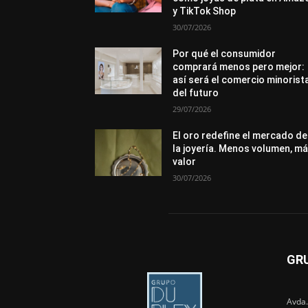
y TikTok Shop
30/07/2026
Por qué el consumidor
comprará menos pero mejor:
así será el comercio minorist
del futuro
29/07/2026
El oro redefine el mercado de
la joyería. Menos volumen, m
valor
30/07/2026
GR
Avda.