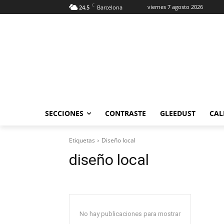
C
viernes 7 agosto 2026
24.5
Barcelona
SECCIONES
CONTRASTE
GLEEDUST
CAL
Etiquetas
Diseño local
diseño local
No hay publicaciones para mostrar