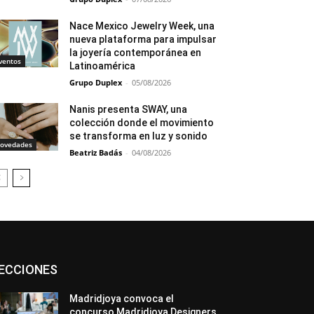
Nace Mexico Jewelry Week, una
nueva plataforma para impulsar
la joyería contemporánea en
ventos
Latinoamérica
Grupo Duplex
-
05/08/2026
Nanis presenta SWAY, una
colección donde el movimiento
se transforma en luz y sonido
ovedades
Beatriz Badás
-
04/08/2026
Asociaciones
Diamantes
Empresa
ECCIONES
En tendencia
Entrevistas
Eventos
Exposiciones
Ferias
Formación
In memoriam
La Pluma de Pedro Pérez
Madridjoya convoca el
Metales
México
Mundo Técnico
concurso Madridjoya Designers