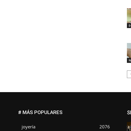
E
N
# MÁS POPULARES
S
joyería
2076