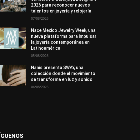
Novedades
Opiniones
Perspectiva
2026 para reconocer nuevos
Premios
Secciones
Sin categoría
talentos en joyería y relojería
Sucesos
07/08/2026
Más
Nace Mexico Jewelry Week, una
nueva plataforma para impulsar
la joyería contemporánea en
Latinoamérica
05/08/2026
Nanis presenta SWAY, una
colección donde el movimiento
se transforma en luz y sonido
04/08/2026
ÍGUENOS