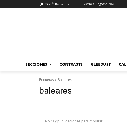
C
viernes 7 agosto 2026
32.4
Barcelona
SECCIONES
CONTRASTE
GLEEDUST
CAL
Etiquetas
Baleares
baleares
No hay publicaciones para mostrar