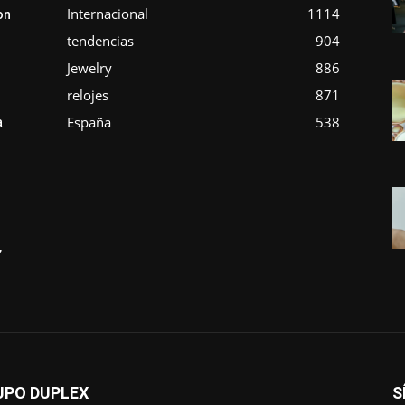
Internacional
1114
on
tendencias
904
Jewelry
886
relojes
871
España
538
a
,
UPO DUPLEX
S