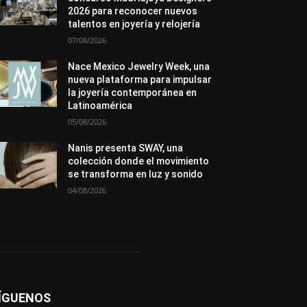
Novedades
Opiniones
Perspectiva
2026 para reconocer nuevos
Premios
Secciones
Sin categoría
talentos en joyería y relojería
Sucesos
07/08/2026
Más
Nace Mexico Jewelry Week, una
nueva plataforma para impulsar
la joyería contemporánea en
Latinoamérica
05/08/2026
Nanis presenta SWAY, una
colección donde el movimiento
se transforma en luz y sonido
04/08/2026
ÍGUENOS