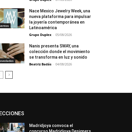
Nace Mexico Jewelry Week, una
nueva plataforma para impulsar
la joyería contemporánea en
ventos
Latinoamérica
Grupo Duplex
-
05/08/2026
Nanis presenta SWAY, una
colección donde el movimiento
se transforma en luz y sonido
ovedades
Beatriz Badás
-
04/08/2026
Asociaciones
Diamantes
Empresa
ECCIONES
En tendencia
Entrevistas
Eventos
Exposiciones
Ferias
Formación
In memoriam
La Pluma de Pedro Pérez
Madridjoya convoca el
Metales
México
Mundo Técnico
concurso Madridjoya Designers