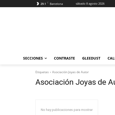
C
sábado 8 agosto 2026
29.1
Barcelona
SECCIONES
CONTRASTE
GLEEDUST
CAL
Etiquetas
Asociación Joyas de Autor
Asociación Joyas de A
No hay publicaciones para mostrar