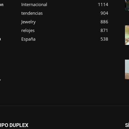
Internacional
1114
on
tendencias
904
Jewelry
886
relojes
871
España
538
a
,
UPO DUPLEX
S