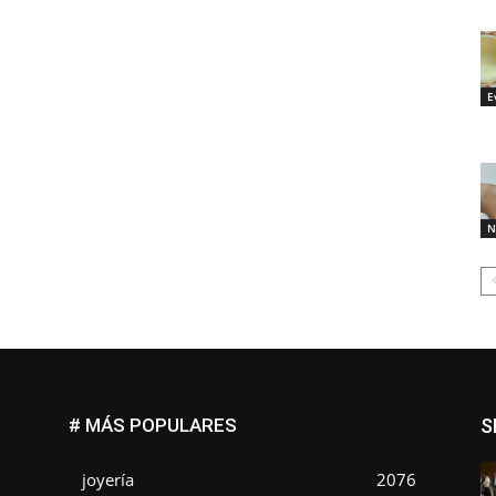
E
N
# MÁS POPULARES
S
joyería
2076