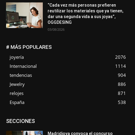
“Cada vez más personas prefieren
reutilizar los materiales que ya tienen,
dar una segunda vida a sus joyas”,
OGGDESING
03/08/2026
# MÁS POPULARES
joyería
2076
Internacional
1114
tendencias
904
Jewelry
886
relojes
871
España
538
Asociaciones
Diamantes
Empresa
En tendencia
SECCIONES
Entrevistas
Eventos
Exposiciones
Ferias
Formación
In memoriam
La Pluma de Pedro Pérez
Metales
México
Mundo Técnico
Novedades
Opiniones
Perspectiva
Madridjoya convoca el concurso