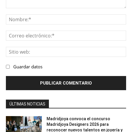
Comentario:
No
Co
ele
Sit
we
Guardar datos
ÚLTIMAS NOTICIAS
Madridjoya convoca el concurso
Madridjoya Designers 2026 para
reconocer nuevos talentos en joyería y