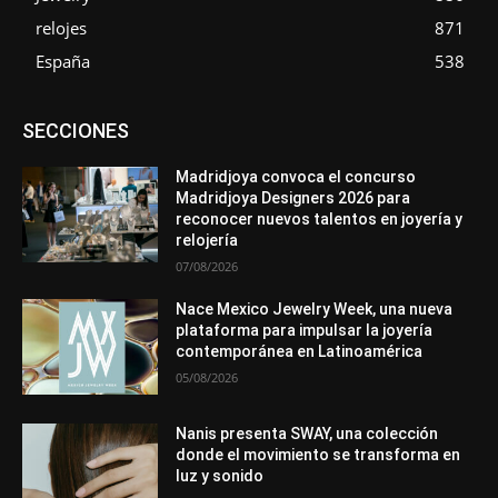
relojes
871
España
538
Asociaciones
Diamantes
Empresa
En tendencia
SECCIONES
Entrevistas
Eventos
Exposiciones
Ferias
Formación
In memoriam
La Pluma de Pedro Pérez
Metales
México
Mundo Técnico
Novedades
Opiniones
Perspectiva
Madridjoya convoca el concurso
Premios
Secciones
Sin categoría
Sucesos
Madridjoya Designers 2026 para
reconocer nuevos talentos en joyería y
Más
relojería
07/08/2026
Nace Mexico Jewelry Week, una nueva
plataforma para impulsar la joyería
contemporánea en Latinoamérica
05/08/2026
Nanis presenta SWAY, una colección
donde el movimiento se transforma en
luz y sonido