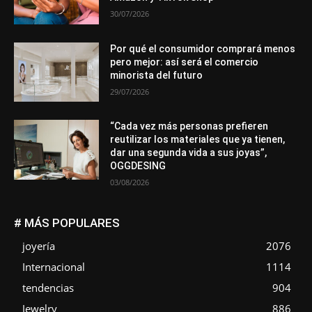
30/07/2026
Por qué el consumidor comprará menos
pero mejor: así será el comercio
minorista del futuro
29/07/2026
“Cada vez más personas prefieren
reutilizar los materiales que ya tienen,
dar una segunda vida a sus joyas”,
OGGDESING
03/08/2026
# MÁS POPULARES
joyería
2076
Internacional
1114
tendencias
904
Jewelry
886