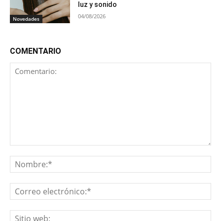
luz y sonido
04/08/2026
Novedades
COMENTARIO
Comentario:
No
Co
ele
Sit