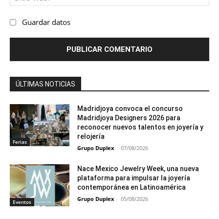
we
Guardar datos
ÚLTIMAS NOTICIAS
Madridjoya convoca el concurso
Madridjoya Designers 2026 para
reconocer nuevos talentos en joyería y
relojería
Ferias
Grupo Duplex
-
07/08/2026
Nace Mexico Jewelry Week, una nueva
plataforma para impulsar la joyería
contemporánea en Latinoamérica
Grupo Duplex
-
05/08/2026
Eventos