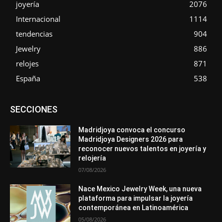
joyería
2076
Internacional
1114
tendencias
904
Jewelry
886
relojes
871
España
538
Asociaciones
Diamantes
Empresa
En tendencia
SECCIONES
Entrevistas
Eventos
Exposiciones
Ferias
Formación
In memoriam
La Pluma de Pedro Pérez
Metales
México
Mundo Técnico
Novedades
Opiniones
Perspectiva
Madridjoya convoca el concurso
Premios
Secciones
Sin categoría
Sucesos
Madridjoya Designers 2026 para
reconocer nuevos talentos en joyería y
Más
relojería
07/08/2026
Nace Mexico Jewelry Week, una nueva
plataforma para impulsar la joyería
contemporánea en Latinoamérica
05/08/2026