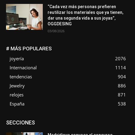
“Cada vez más personas prefieren
reutilizar los materiales que ya tienen,
dar una segunda vida a sus joyas”,
OGGDESING
03/08/2026
# MÁS POPULARES
joyería
2076
Internacional
1114
tendencias
904
Jewelry
886
relojes
871
España
538
Asociaciones
Diamantes
Empresa
En tendencia
SECCIONES
Entrevistas
Eventos
Exposiciones
Ferias
Formación
In memoriam
La Pluma de Pedro Pérez
Metales
México
Mundo Técnico
Novedades
Opiniones
Perspectiva