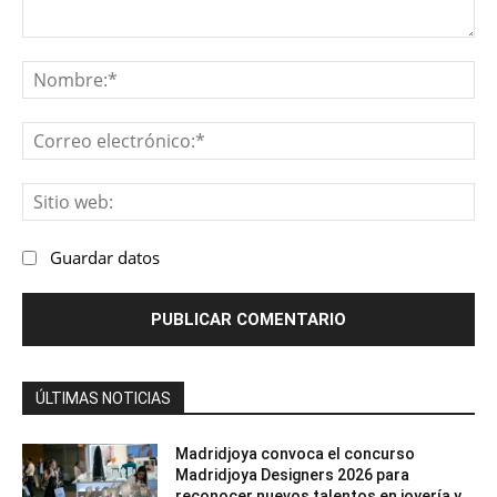
Comentario:
No
Co
ele
Sit
we
Guardar datos
ÚLTIMAS NOTICIAS
Madridjoya convoca el concurso
Madridjoya Designers 2026 para
reconocer nuevos talentos en joyería y