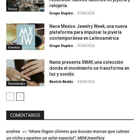
relojería
Ferias
Grupo Duplex
-
07/08/2026
Nace Mexico Jewelry Week, una nueva
plataforma para impulsar la joyería
contemporánea en Latinoamérica
Grupo Duplex
-
05/08/2026
Eventos
Nanis presenta SWAY, una colección
donde el movimiento se transforma en
luz y sonido
Beatriz Badás
-
04/08/2026
Novedades
COMENTARIOS
andrea
“Ahora llegan clientes que buscan marcas que cubran
en
un nicho y aporten un valor especial”, MEW Jewellery