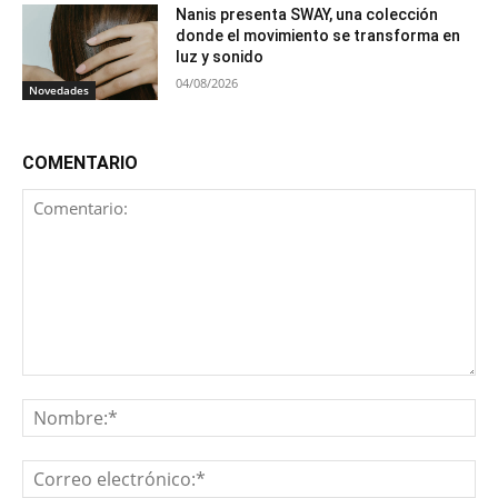
Nanis presenta SWAY, una colección
donde el movimiento se transforma en
luz y sonido
04/08/2026
Novedades
COMENTARIO
Comentario:
No
Co
ele