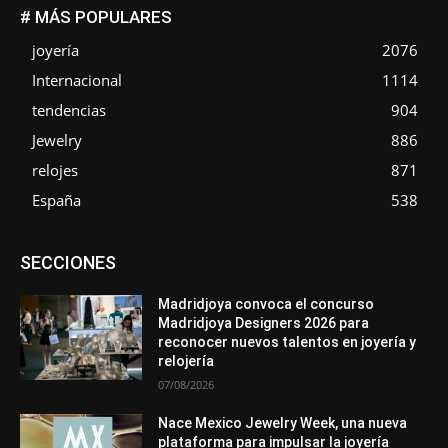
# MÁS POPULARES
joyería
2076
Internacional
1114
tendencias
904
Jewelry
886
relojes
871
España
538
Asociaciones
Diamantes
Empresa
En tendencia
SECCIONES
Entrevistas
Eventos
Exposiciones
Ferias
Formación
In memoriam
La Pluma de Pedro Pérez
Metales
México
Mundo Técnico
Novedades
Opiniones
Perspectiva
Madridjoya convoca el concurso
Premios
Secciones
Sin categoría
Sucesos
Madridjoya Designers 2026 para
reconocer nuevos talentos en joyería y
Más
relojería
07/08/2026
Nace Mexico Jewelry Week, una nueva
plataforma para impulsar la joyería