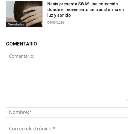
Nanis presenta SWAY, una colección
donde el movimiento se transforma en
luz y sonido
04/08/2026
Novedades
COMENTARIO
Comentario:
No
Co
ele