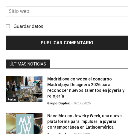
Sit
we
Guardar datos
ÚLTIMAS NOTICIAS
Madridjoya convoca el concurso
Madridjoya Designers 2026 para
reconocer nuevos talentos en joyería y
relojería
Ferias
Grupo Duplex
-
07/08/2026
Nace Mexico Jewelry Week, una nueva
plataforma para impulsar la joyería
contemporánea en Latinoamérica