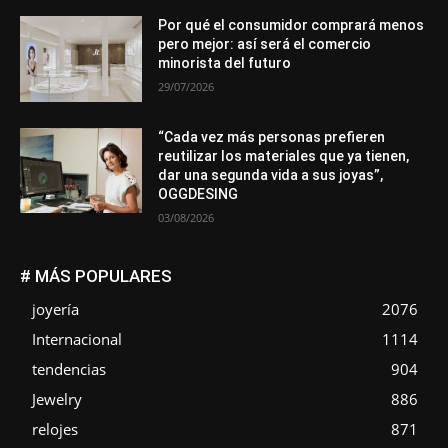
Por qué el consumidor comprará menos
pero mejor: así será el comercio
minorista del futuro
29/07/2026
“Cada vez más personas prefieren
reutilizar los materiales que ya tienen,
dar una segunda vida a sus joyas”,
OGGDESING
03/08/2026
# MÁS POPULARES
joyería
2076
Internacional
1114
tendencias
904
Jewelry
886
relojes
871