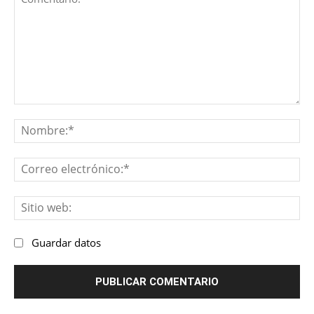
Comentario:
No
Co
ele
Sit
we
Guardar datos