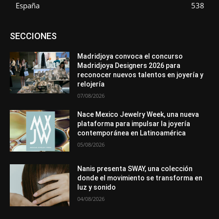
España
538
Asociaciones
Diamantes
Empresa
En tendencia
SECCIONES
Entrevistas
Eventos
Exposiciones
Ferias
Formación
In memoriam
La Pluma de Pedro Pérez
Metales
México
Mundo Técnico
Novedades
Opiniones
Perspectiva
Madridjoya convoca el concurso
Premios
Secciones
Sin categoría
Sucesos
Madridjoya Designers 2026 para
reconocer nuevos talentos en joyería y
Más
relojería
07/08/2026
Nace Mexico Jewelry Week, una nueva
plataforma para impulsar la joyería
contemporánea en Latinoamérica
05/08/2026
Nanis presenta SWAY, una colección
donde el movimiento se transforma en
luz y sonido
04/08/2026