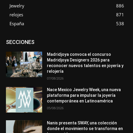
Jewelry
886
relojes
871
España
538
Asociaciones
Diamantes
Empresa
En tendencia
SECCIONES
Entrevistas
Eventos
Exposiciones
Ferias
Formación
In memoriam
La Pluma de Pedro Pérez
Metales
México
Mundo Técnico
Novedades
Opiniones
Perspectiva
Madridjoya convoca el concurso
Premios
Secciones
Sin categoría
Sucesos
Madridjoya Designers 2026 para
reconocer nuevos talentos en joyería y
Más
relojería
07/08/2026
Nace Mexico Jewelry Week, una nueva
plataforma para impulsar la joyería
contemporánea en Latinoamérica
05/08/2026
Nanis presenta SWAY, una colección
donde el movimiento se transforma en