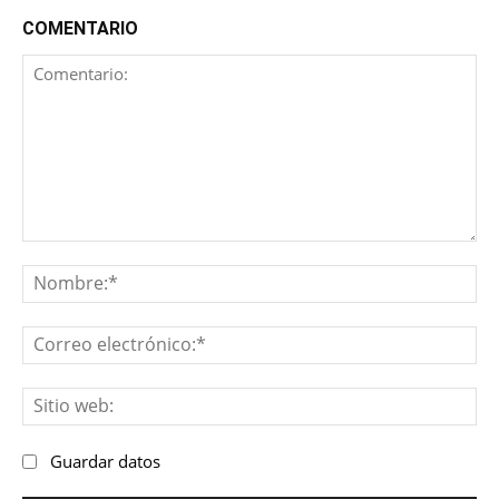
COMENTARIO
Comentario:
No
Co
ele
Sit
we
Guardar datos