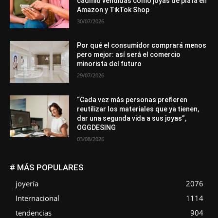
cadmio vendidas como joyas de plata en
Amazon y TikTok Shop
30/07/2026
Por qué el consumidor comprará menos
pero mejor: así será el comercio
minorista del futuro
29/07/2026
“Cada vez más personas prefieren
reutilizar los materiales que ya tienen,
dar una segunda vida a sus joyas”,
OGGDESING
03/08/2026
# MÁS POPULARES
joyería
2076
Internacional
1114
tendencias
904