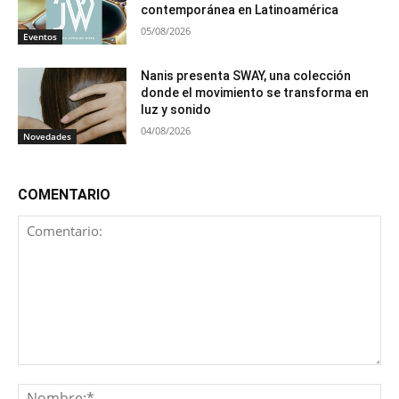
contemporánea en Latinoamérica
05/08/2026
Eventos
Nanis presenta SWAY, una colección
donde el movimiento se transforma en
luz y sonido
04/08/2026
Novedades
COMENTARIO
Comentario:
No