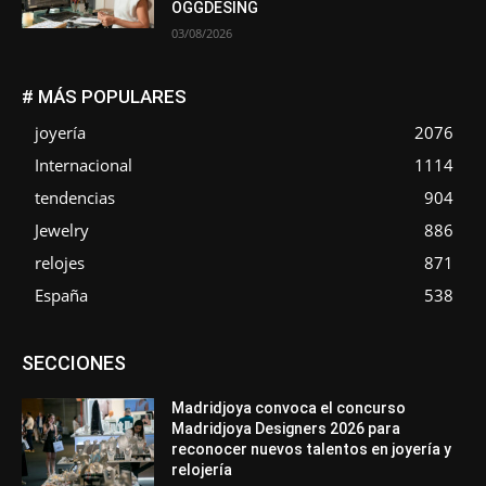
OGGDESING
03/08/2026
# MÁS POPULARES
joyería
2076
Internacional
1114
tendencias
904
Jewelry
886
relojes
871
España
538
Asociaciones
Diamantes
Empresa
En tendencia
SECCIONES
Entrevistas
Eventos
Exposiciones
Ferias
Formación
In memoriam
La Pluma de Pedro Pérez
Metales
México
Mundo Técnico
Novedades
Opiniones
Perspectiva
Madridjoya convoca el concurso
Premios
Secciones
Sin categoría
Sucesos
Madridjoya Designers 2026 para
reconocer nuevos talentos en joyería y
Más
relojería