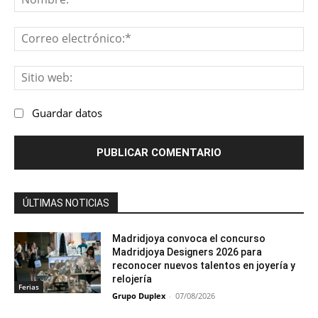
Co
ele
Sit
we
Guardar datos
ÚLTIMAS NOTICIAS
Madridjoya convoca el concurso
Madridjoya Designers 2026 para
reconocer nuevos talentos en joyería y
relojería
Ferias
Grupo Duplex
-
07/08/2026