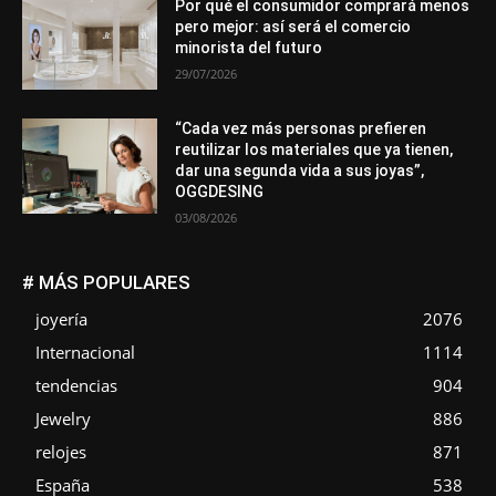
Por qué el consumidor comprará menos
pero mejor: así será el comercio
minorista del futuro
29/07/2026
“Cada vez más personas prefieren
reutilizar los materiales que ya tienen,
dar una segunda vida a sus joyas”,
OGGDESING
03/08/2026
# MÁS POPULARES
joyería
2076
Internacional
1114
tendencias
904
Jewelry
886
relojes
871
España
538