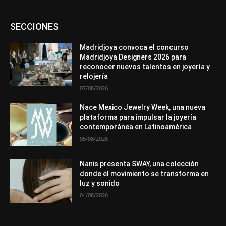
Asociaciones
Diamantes
Empresa
En tendencia
SECCIONES
Entrevistas
Eventos
Exposiciones
Ferias
Formación
In memoriam
La Pluma de Pedro Pérez
Metales
México
Mundo Técnico
Novedades
Opiniones
Perspectiva
Madridjoya convoca el concurso
Premios
Secciones
Sin categoría
Sucesos
Madridjoya Designers 2026 para
reconocer nuevos talentos en joyería y
Más
relojería
07/08/2026
Nace Mexico Jewelry Week, una nueva
plataforma para impulsar la joyería
contemporánea en Latinoamérica
05/08/2026
Nanis presenta SWAY, una colección
donde el movimiento se transforma en
luz y sonido
04/08/2026