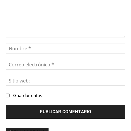
Comentario:
No
Co
ele
Sit
we
Guardar datos