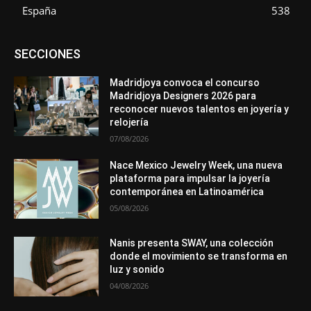
España
538
Asociaciones
Diamantes
Empresa
En tendencia
SECCIONES
Entrevistas
Eventos
Exposiciones
Ferias
Formación
In memoriam
La Pluma de Pedro Pérez
Metales
México
Mundo Técnico
Novedades
Opiniones
Perspectiva
Madridjoya convoca el concurso
Premios
Secciones
Sin categoría
Sucesos
Madridjoya Designers 2026 para
reconocer nuevos talentos en joyería y
Más
relojería
07/08/2026
Nace Mexico Jewelry Week, una nueva
plataforma para impulsar la joyería
contemporánea en Latinoamérica
05/08/2026
Nanis presenta SWAY, una colección
donde el movimiento se transforma en
luz y sonido
04/08/2026