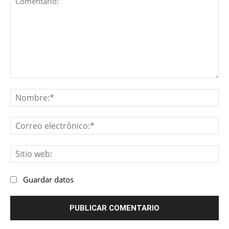
Comentario:
No
Co
ele
Sit
we
Guardar datos