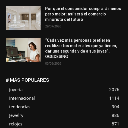
Por qué el consumidor comprará menos
pero mejor: así será el comercio
minorista del futuro
29/07/2026
“Cada vez más personas prefieren
reutilizar los materiales que ya tienen,
dar una segunda vida a sus joyas”,
OGGDESING
03/08/2026
# MÁS POPULARES
joyería
2076
Internacional
1114
tendencias
904
Jewelry
886
relojes
871