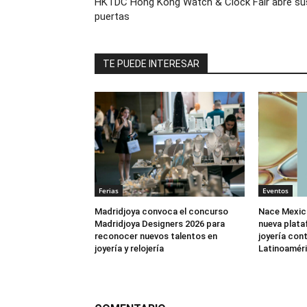
HKTDC Hong Kong Watch & Clock Fair abre su
puertas
TE PUEDE INTERESAR
Ferias
Eventos
Madridjoya convoca el concurso
Nace Mexic
Madridjoya Designers 2026 para
nueva plata
reconocer nuevos talentos en
joyería co
joyería y relojería
Latinoamér