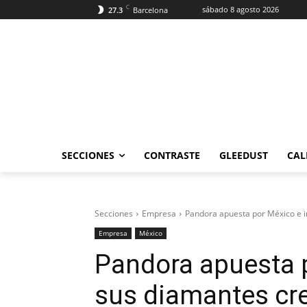
C
sábado 8 agosto 2026
27.3
Barcelona
SECCIONES
CONTRASTE
GLEEDUST
CAL
Secciones
Empresa
Pandora apuesta por México e 
Empresa
México
Pandora apuesta 
sus diamantes cr