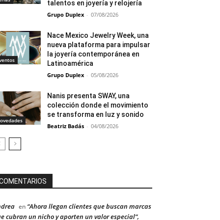
talentos en joyería y relojería
Grupo Duplex
-
07/08/2026
Nace Mexico Jewelry Week, una
nueva plataforma para impulsar
la joyería contemporánea en
ventos
Latinoamérica
Grupo Duplex
-
05/08/2026
Nanis presenta SWAY, una
colección donde el movimiento
se transforma en luz y sonido
ovedades
Beatriz Badás
-
04/08/2026
COMENTARIOS
ndrea
“Ahora llegan clientes que buscan marcas
en
e cubran un nicho y aporten un valor especial”,