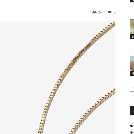
24
0
E
N
a
qu