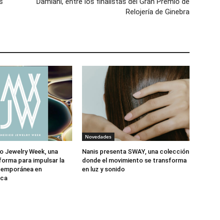
s
Damiani, entre los finalistas del Gran Premio de
Relojería de Ginebra
Novedades
o Jewelry Week, una
Nanis presenta SWAY, una colección
forma para impulsar la
donde el movimiento se transforma
ntemporánea en
en luz y sonido
ica