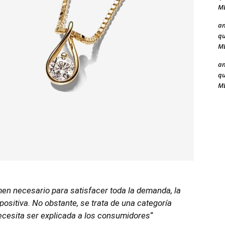
ME
a
qu
ME
a
qu
ME
n necesario para satisfacer toda la demanda, la
ositiva. No obstante, se trata de una categoría
ecesita ser explicada a los consumidores
“