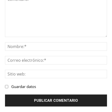
Comentario:
No
Co
ele
Sit
we
Guardar datos