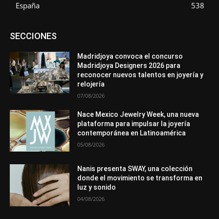
España
538
Asociaciones
Diamantes
Empresa
En tendencia
SECCIONES
Entrevistas
Eventos
Exposiciones
Ferias
Formación
In memoriam
La Pluma de Pedro Pérez
Metales
México
Mundo Técnico
Novedades
Opiniones
Perspectiva
Madridjoya convoca el concurso
Premios
Secciones
Sin categoría
Sucesos
Madridjoya Designers 2026 para
reconocer nuevos talentos en joyería y
Más
relojería
07/08/2026
Nace Mexico Jewelry Week, una nueva
plataforma para impulsar la joyería
contemporánea en Latinoamérica
05/08/2026
Nanis presenta SWAY, una colección
donde el movimiento se transforma en
luz y sonido
04/08/2026