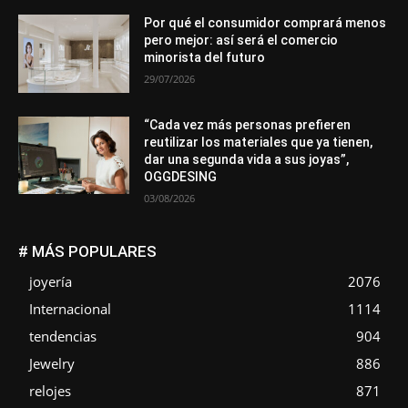
Por qué el consumidor comprará menos
pero mejor: así será el comercio
minorista del futuro
29/07/2026
“Cada vez más personas prefieren
reutilizar los materiales que ya tienen,
dar una segunda vida a sus joyas”,
OGGDESING
03/08/2026
# MÁS POPULARES
joyería
2076
Internacional
1114
tendencias
904
Jewelry
886
relojes
871