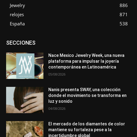
Jewelry
886
relojes
871
España
538
Asociaciones
Diamantes
Empresa
En tendencia
SECCIONES
Entrevistas
Eventos
Exposiciones
Ferias
Formación
In memoriam
La Pluma de Pedro Pérez
Metales
México
Mundo Técnico
Novedades
Opiniones
Perspectiva
Nace Mexico Jewelry Week, una nueva
Premios
Secciones
Sin categoría
Sucesos
plataforma para impulsar la joyería
contemporánea en Latinoamérica
Más
05/08/2026
Nanis presenta SWAY, una colección
donde el movimiento se transforma en
luz y sonido
04/08/2026
El mercado de los diamantes de color
mantiene su fortaleza pese a la
incertidumbre global