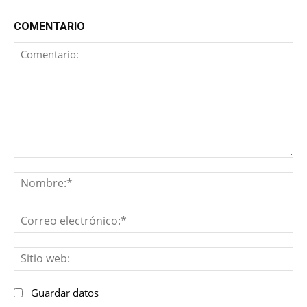
COMENTARIO
Comentario:
No
Co
ele
Sit
we
Guardar datos