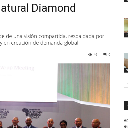
Natural Diamond
de de una visión compartida, respaldada por
E
 y en creación de demanda global
49
0
N
a
qu