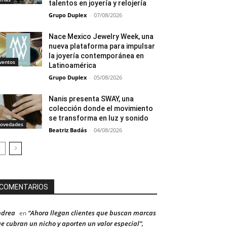
talentos en joyería y relojería
Grupo Duplex
-
07/08/2026
Nace Mexico Jewelry Week, una
nueva plataforma para impulsar
la joyería contemporánea en
ventos
Latinoamérica
Grupo Duplex
-
05/08/2026
Nanis presenta SWAY, una
colección donde el movimiento
se transforma en luz y sonido
ovedades
Beatriz Badás
-
04/08/2026
COMENTARIOS
ndrea
“Ahora llegan clientes que buscan marcas
en
e cubran un nicho y aporten un valor especial”,