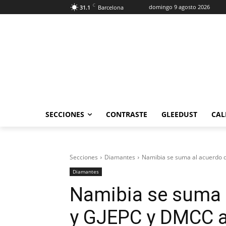
C
domingo 9 agosto 2026
31.1
Barcelona
SECCIONES
CONTRASTE
GLEEDUST
CAL
Secciones
Diamantes
Namibia se suma al acuerdo 
Diamantes
Namibia se suma 
y GJEPC y DMCC a