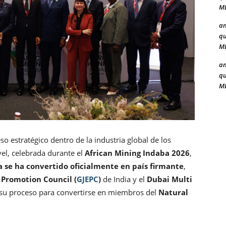
ME
a
qu
ME
a
qu
ME
 estratégico dentro de la industria global de los
el, celebrada durante el
African Mining Indaba 2026
,
 se ha convertido oficialmente en país firmante
,
 Promotion Council (
GJEPC
)
de India y el
Dubai Multi
 su proceso para convertirse en miembros del
Natural