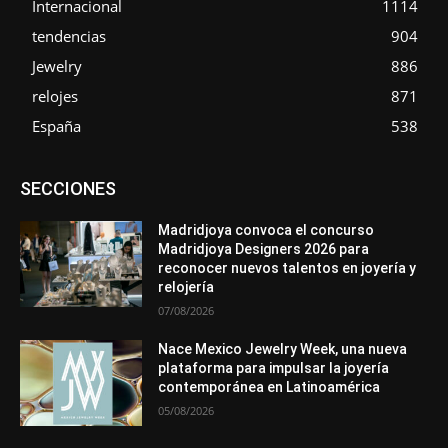
Internacional
1114
tendencias
904
Jewelry
886
relojes
871
España
538
Asociaciones
Diamantes
Empresa
En tendencia
SECCIONES
Entrevistas
Eventos
Exposiciones
Ferias
Formación
In memoriam
La Pluma de Pedro Pérez
Metales
México
Mundo Técnico
Novedades
Opiniones
Perspectiva
Madridjoya convoca el concurso
Premios
Secciones
Sin categoría
Sucesos
Madridjoya Designers 2026 para
reconocer nuevos talentos en joyería y
Más
relojería
07/08/2026
Nace Mexico Jewelry Week, una nueva
plataforma para impulsar la joyería
contemporánea en Latinoamérica
05/08/2026