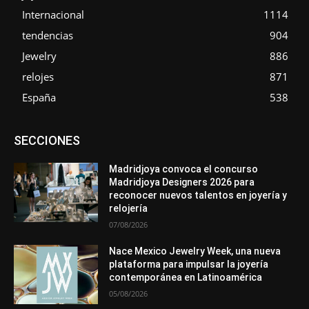
Internacional
1114
tendencias
904
Jewelry
886
relojes
871
España
538
Asociaciones
Diamantes
Empresa
En tendencia
SECCIONES
Entrevistas
Eventos
Exposiciones
Ferias
Formación
In memoriam
La Pluma de Pedro Pérez
Metales
México
Mundo Técnico
Novedades
Opiniones
Perspectiva
Madridjoya convoca el concurso
Premios
Secciones
Sin categoría
Sucesos
Madridjoya Designers 2026 para
reconocer nuevos talentos en joyería y
Más
relojería
07/08/2026
Nace Mexico Jewelry Week, una nueva
plataforma para impulsar la joyería
contemporánea en Latinoamérica
05/08/2026