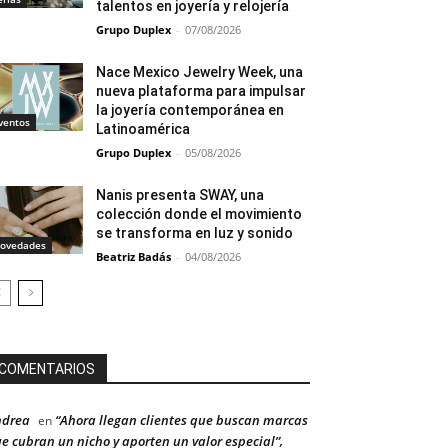
talentos en joyería y relojería
Grupo Duplex
-
07/08/2026
Nace Mexico Jewelry Week, una
nueva plataforma para impulsar
la joyería contemporánea en
ventos
Latinoamérica
Grupo Duplex
-
05/08/2026
Nanis presenta SWAY, una
colección donde el movimiento
se transforma en luz y sonido
ovedades
Beatriz Badás
-
04/08/2026
COMENTARIOS
ndrea
“Ahora llegan clientes que buscan marcas
en
e cubran un nicho y aporten un valor especial”,