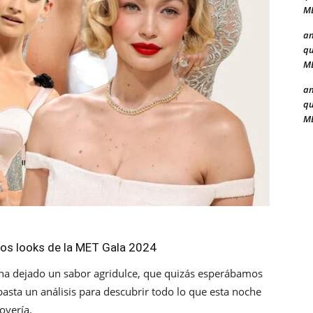
ME
a
qu
ME
a
qu
ME
os looks de la MET Gala 2024
ha dejado un sabor agridulce, que quizás esperábamos
basta un análisis para descubrir todo lo que esta noche
joyería.