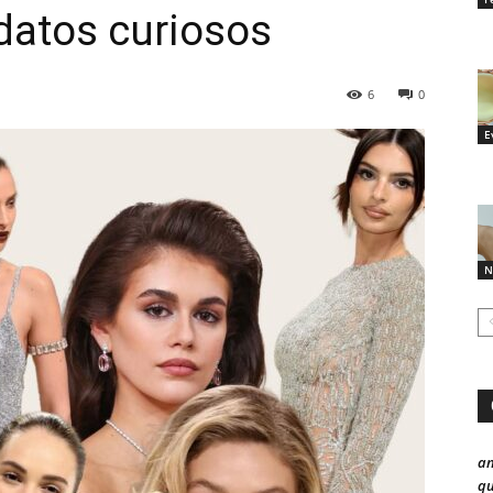
 datos curiosos
6
0
E
N
a
qu