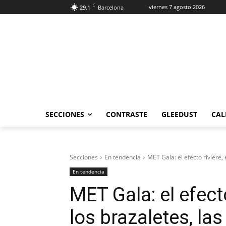
C
viernes 7 agosto 2026
29.1
Barcelona
SECCIONES
CONTRASTE
GLEEDUST
CAL
Secciones
En tendencia
MET Gala: el efecto riviere, 
En tendencia
MET Gala: el efect
los brazaletes, l