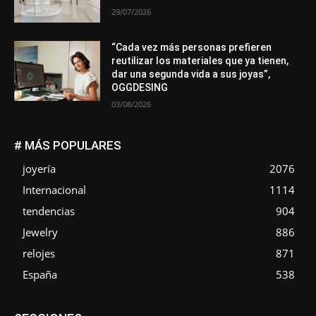
29/07/2026
“Cada vez más personas prefieren
reutilizar los materiales que ya tienen,
dar una segunda vida a sus joyas”,
OGGDESING
03/08/2026
# MÁS POPULARES
joyería
2076
Internacional
1114
tendencias
904
Jewelry
886
relojes
871
España
538
Asociaciones
Diamantes
Empresa
En tendencia