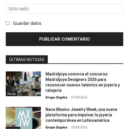
Sit
we
Guardar datos
ÚLTIMAS NOTICIAS
Madridjoya convoca el concurso
Madridjoya Designers 2026 para
reconocer nuevos talentos en joyería y
relojería
Ferias
Grupo Duplex
-
07/08/2026
Nace Mexico Jewelry Week, una nueva
plataforma para impulsar la joyería
contemporánea en Latinoamérica
Grupo Duplex
-
05/08/2026
Eventos