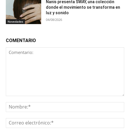
Nanis presenta SWAY, una colección
donde el movimiento se transforma en
luz y sonido
04/08/2026
Novedades
COMENTARIO
Comentario:
No
Co
ele