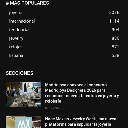
# MÁS POPULARES
joyería
2076
Internacional
1114
tendencias
904
Jewelry
886
relojes
871
España
538
Asociaciones
Diamantes
Empresa
En tendencia
SECCIONES
Entrevistas
Eventos
Exposiciones
Ferias
Formación
In memoriam
La Pluma de Pedro Pérez
Metales
México
Mundo Técnico
Novedades
Opiniones
Perspectiva
Madridjoya convoca el concurso
Premios
Secciones
Sin categoría
Sucesos
Madridjoya Designers 2026 para
reconocer nuevos talentos en joyería y
Más
relojería
07/08/2026
Nace Mexico Jewelry Week, una nueva
plataforma para impulsar la joyería