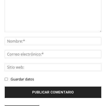
Comentario:
No
Co
ele
Sit
we
Guardar datos