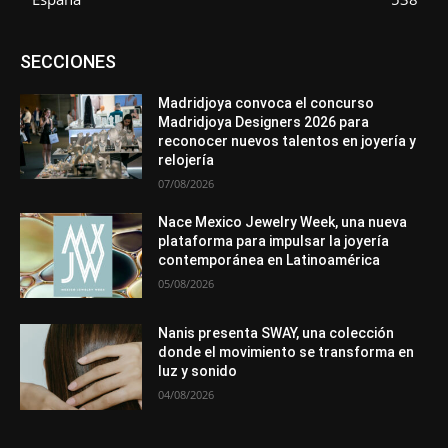
Asociaciones
Diamantes
Empresa
En tendencia
SECCIONES
Entrevistas
Eventos
Exposiciones
Ferias
Formación
In memoriam
La Pluma de Pedro Pérez
Metales
México
Mundo Técnico
Novedades
Opiniones
Perspectiva
Madridjoya convoca el concurso
Premios
Secciones
Sin categoría
Sucesos
Madridjoya Designers 2026 para
reconocer nuevos talentos en joyería y
Más
relojería
07/08/2026
Nace Mexico Jewelry Week, una nueva
plataforma para impulsar la joyería
contemporánea en Latinoamérica
05/08/2026
Nanis presenta SWAY, una colección
donde el movimiento se transforma en
luz y sonido
04/08/2026