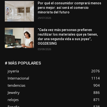
Por qué el consumidor comprará menos
pero mejor: así será el comercio
minorista del futuro
29/07/2026
“Cada vez más personas prefieren
reutilizar los materiales que ya tienen,
dar una segunda vida a sus joyas”,
OGGDESING
03/08/2026
# MÁS POPULARES
joyería
2076
Internacional
1114
tendencias
904
Jewelry
886
relojes
871
España
538