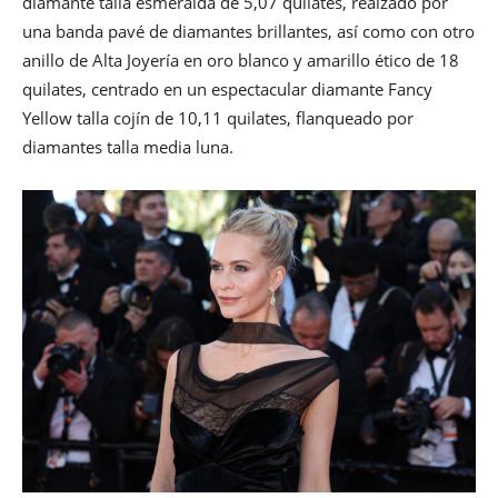
diamante talla esmeralda de 5,07 quilates, realzado por
una banda pavé de diamantes brillantes, así como con otro
anillo de Alta Joyería en oro blanco y amarillo ético de 18
quilates, centrado en un espectacular diamante Fancy
Yellow talla cojín de 10,11 quilates, flanqueado por
diamantes talla media luna.