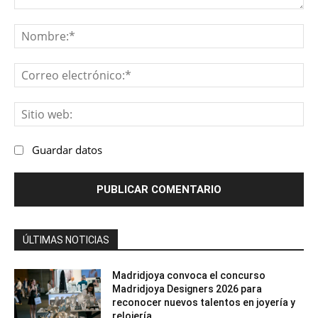
Comentario:
No
Co
ele
Sit
we
Guardar datos
ÚLTIMAS NOTICIAS
Madridjoya convoca el concurso
Madridjoya Designers 2026 para
reconocer nuevos talentos en joyería y
relojería