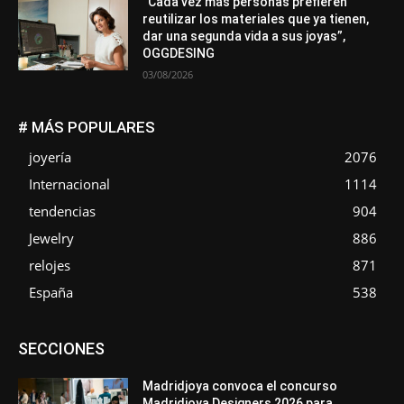
“Cada vez más personas prefieren
reutilizar los materiales que ya tienen,
dar una segunda vida a sus joyas”,
OGGDESING
03/08/2026
# MÁS POPULARES
joyería
2076
Internacional
1114
tendencias
904
Jewelry
886
relojes
871
España
538
Asociaciones
Diamantes
Empresa
En tendencia
SECCIONES
Entrevistas
Eventos
Exposiciones
Ferias
Formación
In memoriam
La Pluma de Pedro Pérez
Metales
México
Mundo Técnico
Novedades
Opiniones
Perspectiva
Madridjoya convoca el concurso
Premios
Secciones
Sin categoría
Sucesos
Madridjoya Designers 2026 para