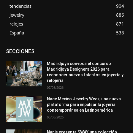
tendencias
904
Jewelry
886
relojes
871
España
538
Asociaciones
Diamantes
Empresa
En tendencia
SECCIONES
Entrevistas
Eventos
Exposiciones
Ferias
Formación
In memoriam
La Pluma de Pedro Pérez
Metales
México
Mundo Técnico
Novedades
Opiniones
Perspectiva
Madridjoya convoca el concurso
Premios
Secciones
Sin categoría
Sucesos
Madridjoya Designers 2026 para
reconocer nuevos talentos en joyería y
Más
relojería
07/08/2026
Nace Mexico Jewelry Week, una nueva
plataforma para impulsar la joyería
contemporánea en Latinoamérica
05/08/2026
Nanis presenta SWAY, una colección