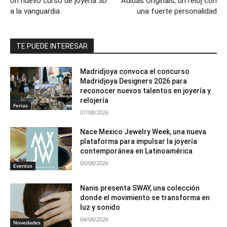
Un nuevo curso de joyería 3D
Adidas Originals, un reloj con
a la vanguardia
una fuerte personalidad
TE PUEDE INTERESAR
Madridjoya convoca el concurso
Madridjoya Designers 2026 para
reconocer nuevos talentos en joyería y
relojería
Ferias
07/08/2026
Nace Mexico Jewelry Week, una nueva
plataforma para impulsar la joyería
contemporánea en Latinoamérica
05/08/2026
Eventos
Nanis presenta SWAY, una colección
donde el movimiento se transforma en
luz y sonido
04/08/2026
Novedades