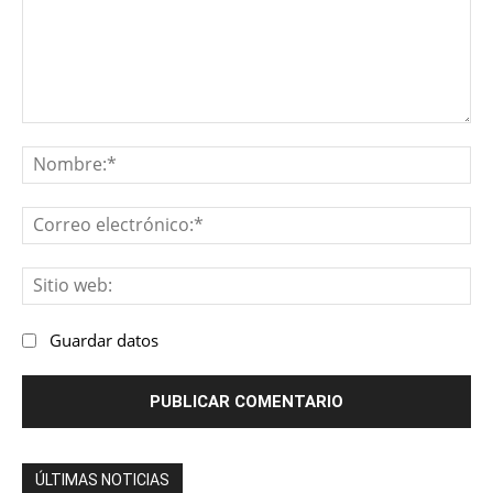
Comentario:
No
Co
ele
Sit
we
Guardar datos
ÚLTIMAS NOTICIAS