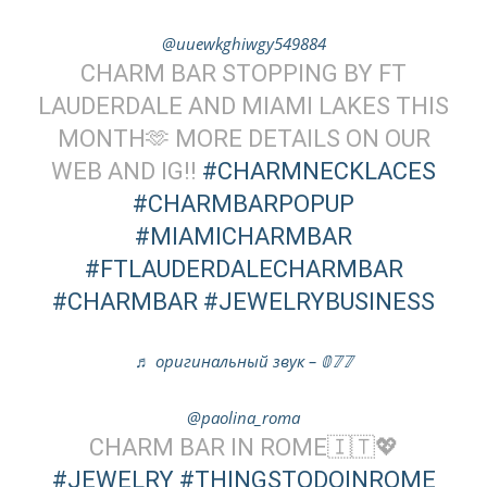
@uuewkghiwgy549884
CHARM BAR STOPPING BY FT
LAUDERDALE AND MIAMI LAKES THIS
MONTH🫶 MORE DETAILS ON OUR
WEB AND IG!!
#CHARMNECKLACES
#CHARMBARPOPUP
#MIAMICHARMBAR
#FTLAUDERDALECHARMBAR
#CHARMBAR
#JEWELRYBUSINESS
♬ оригинальный звук – 𝟘𝟟𝟟
@paolina_roma
CHARM BAR IN ROME🇮🇹💖
#JEWELRY
#THINGSTODOINROME