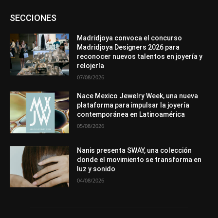
Asociaciones
Diamantes
Empresa
En tendencia
SECCIONES
Entrevistas
Eventos
Exposiciones
Ferias
Formación
In memoriam
La Pluma de Pedro Pérez
Metales
México
Mundo Técnico
Novedades
Opiniones
Perspectiva
Madridjoya convoca el concurso
Premios
Secciones
Sin categoría
Sucesos
Madridjoya Designers 2026 para
reconocer nuevos talentos en joyería y
Más
relojería
07/08/2026
Nace Mexico Jewelry Week, una nueva
plataforma para impulsar la joyería
contemporánea en Latinoamérica
05/08/2026
Nanis presenta SWAY, una colección
donde el movimiento se transforma en
luz y sonido
04/08/2026