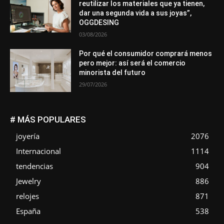
reutilizar los materiales que ya tienen,
dar una segunda vida a sus joyas”,
OGGDESING
03/08/2026
Por qué el consumidor comprará menos
pero mejor: así será el comercio
minorista del futuro
29/07/2026
# MÁS POPULARES
joyería
2076
Internacional
1114
tendencias
904
Jewelry
886
relojes
871
España
538