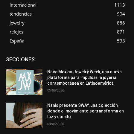
Internacional
1113
tendencias
904
Jewelry
886
relojes
871
España
538
Asociaciones
Diamantes
Empresa
En tendencia
SECCIONES
Entrevistas
Eventos
Exposiciones
Ferias
Formación
In memoriam
La Pluma de Pedro Pérez
Metales
México
Mundo Técnico
Novedades
Opiniones
Perspectiva
Nace Mexico Jewelry Week, una nueva
Premios
Secciones
Sin categoría
Sucesos
plataforma para impulsar la joyería
contemporánea en Latinoamérica
Más
05/08/2026
Nanis presenta SWAY, una colección
donde el movimiento se transforma en
luz y sonido
04/08/2026