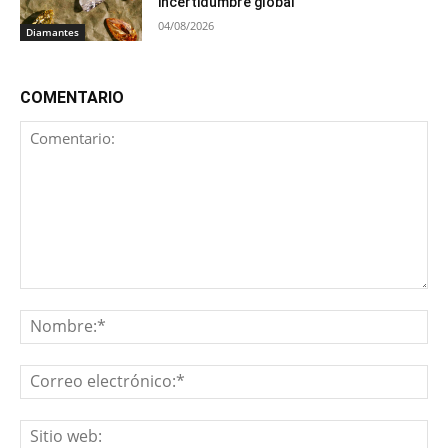
incertidumbre global
04/08/2026
Diamantes
COMENTARIO
Comentario:
No
Co
ele
Sit