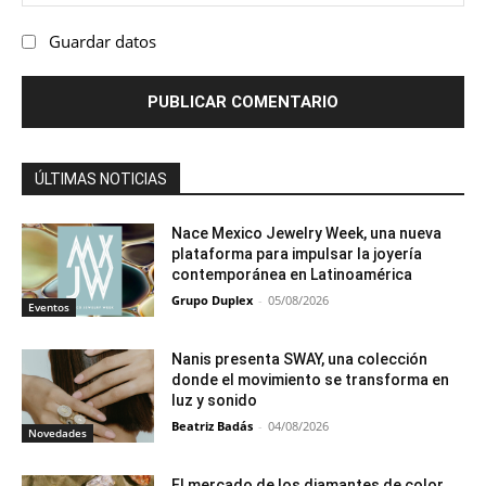
we
Guardar datos
ÚLTIMAS NOTICIAS
Nace Mexico Jewelry Week, una nueva
plataforma para impulsar la joyería
contemporánea en Latinoamérica
Grupo Duplex
-
05/08/2026
Eventos
Nanis presenta SWAY, una colección
donde el movimiento se transforma en
luz y sonido
Beatriz Badás
-
04/08/2026
Novedades
El mercado de los diamantes de color