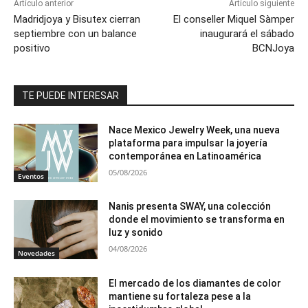
Artículo anterior
Artículo siguiente
Madridjoya y Bisutex cierran
El conseller Miquel Sàmper
septiembre con un balance
inaugurará el sábado
positivo
BCNJoya
TE PUEDE INTERESAR
Nace Mexico Jewelry Week, una nueva
plataforma para impulsar la joyería
contemporánea en Latinoamérica
05/08/2026
Eventos
Nanis presenta SWAY, una colección
donde el movimiento se transforma en
luz y sonido
04/08/2026
Novedades
El mercado de los diamantes de color
mantiene su fortaleza pese a la