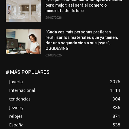
pero mejor: así será el comercio
minorista del futuro
29/07/2026
“Cada vez más personas prefieren
reutilizar los materiales que ya tienen,
dar una segunda vida a sus joyas”,
OGGDESING
03/08/2026
# MÁS POPULARES
joyería
2076
Internacional
1114
tendencias
904
Jewelry
886
relojes
871
España
538