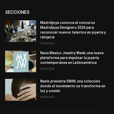
Asociaciones
Diamantes
Empresa
En tendencia
SECCIONES
Entrevistas
Eventos
Exposiciones
Ferias
Formación
In memoriam
La Pluma de Pedro Pérez
Metales
México
Mundo Técnico
Novedades
Opiniones
Perspectiva
Madridjoya convoca el concurso
Premios
Secciones
Sin categoría
Sucesos
Madridjoya Designers 2026 para
reconocer nuevos talentos en joyería y
Más
relojería
07/08/2026
Nace Mexico Jewelry Week, una nueva
plataforma para impulsar la joyería
contemporánea en Latinoamérica
05/08/2026
Nanis presenta SWAY, una colección
donde el movimiento se transforma en
luz y sonido
04/08/2026