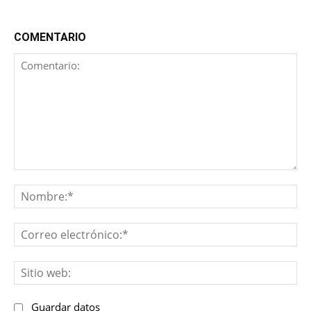
COMENTARIO
Comentario:
No
Co
ele
Sit
we
Guardar datos