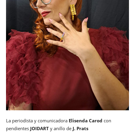
La periodista y comunicadora
Elisenda Carod
con
pendientes
JOIDART
y anillo de
J. Prats