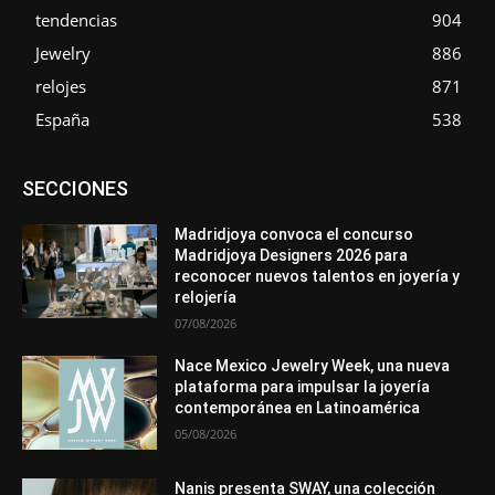
tendencias
904
Jewelry
886
relojes
871
España
538
Asociaciones
Diamantes
Empresa
En tendencia
SECCIONES
Entrevistas
Eventos
Exposiciones
Ferias
Formación
In memoriam
La Pluma de Pedro Pérez
Metales
México
Mundo Técnico
Novedades
Opiniones
Perspectiva
Madridjoya convoca el concurso
Premios
Secciones
Sin categoría
Sucesos
Madridjoya Designers 2026 para
reconocer nuevos talentos en joyería y
Más
relojería
07/08/2026
Nace Mexico Jewelry Week, una nueva
plataforma para impulsar la joyería
contemporánea en Latinoamérica
05/08/2026
Nanis presenta SWAY, una colección