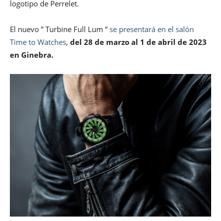
logotipo de Perrelet.
El nuevo ” Turbine Full Lum ”
se presentará en el salón
Time to Watches
,
del 28 de marzo al 1 de abril de 2023
en Ginebra.