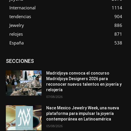
Internacional
1114
tendencias
904
Jewelry
886
relojes
871
España
538
Asociaciones
Diamantes
Empresa
En tendencia
SECCIONES
Entrevistas
Eventos
Exposiciones
Ferias
Formación
In memoriam
La Pluma de Pedro Pérez
Metales
México
Mundo Técnico
Novedades
Opiniones
Perspectiva
Madridjoya convoca el concurso
Premios
Secciones
Sin categoría
Sucesos
Madridjoya Designers 2026 para
reconocer nuevos talentos en joyería y
Más
relojería
07/08/2026
Nace Mexico Jewelry Week, una nueva
plataforma para impulsar la joyería
contemporánea en Latinoamérica
05/08/2026