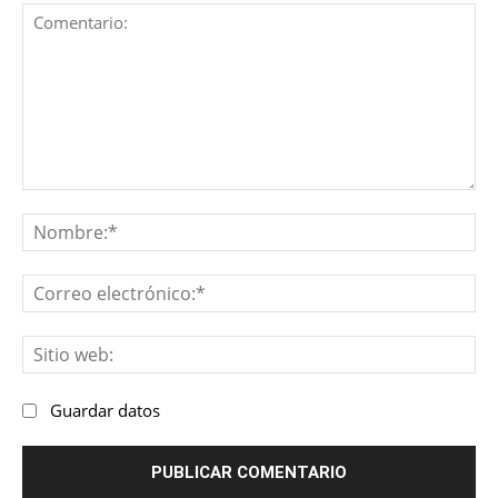
Comentario:
No
Co
ele
Sit
we
Guardar datos