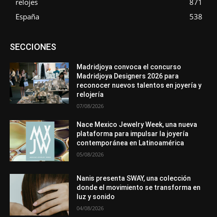
relojes
871
España
538
Asociaciones
Diamantes
Empresa
En tendencia
SECCIONES
Entrevistas
Eventos
Exposiciones
Ferias
Formación
In memoriam
La Pluma de Pedro Pérez
Metales
México
Mundo Técnico
Novedades
Opiniones
Perspectiva
Madridjoya convoca el concurso
Premios
Secciones
Sin categoría
Sucesos
Madridjoya Designers 2026 para
reconocer nuevos talentos en joyería y
Más
relojería
07/08/2026
Nace Mexico Jewelry Week, una nueva
plataforma para impulsar la joyería
contemporánea en Latinoamérica
05/08/2026
Nanis presenta SWAY, una colección
donde el movimiento se transforma en
luz y sonido
04/08/2026