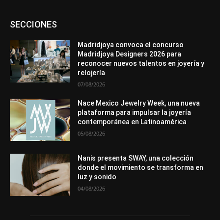
Asociaciones
Diamantes
Empresa
En tendencia
SECCIONES
Entrevistas
Eventos
Exposiciones
Ferias
Formación
In memoriam
La Pluma de Pedro Pérez
Metales
México
Mundo Técnico
Novedades
Opiniones
Perspectiva
Madridjoya convoca el concurso
Premios
Secciones
Sin categoría
Sucesos
Madridjoya Designers 2026 para
reconocer nuevos talentos en joyería y
Más
relojería
07/08/2026
Nace Mexico Jewelry Week, una nueva
plataforma para impulsar la joyería
contemporánea en Latinoamérica
05/08/2026
Nanis presenta SWAY, una colección
donde el movimiento se transforma en
luz y sonido
04/08/2026