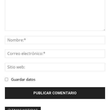
Comentario:
No
Co
ele
Sit
we
Guardar datos