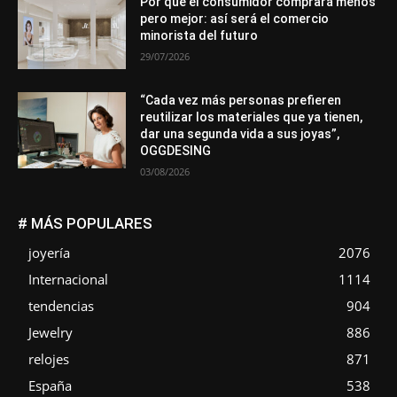
Por qué el consumidor comprará menos
pero mejor: así será el comercio
minorista del futuro
29/07/2026
“Cada vez más personas prefieren
reutilizar los materiales que ya tienen,
dar una segunda vida a sus joyas”,
OGGDESING
03/08/2026
# MÁS POPULARES
joyería
2076
Internacional
1114
tendencias
904
Jewelry
886
relojes
871
España
538