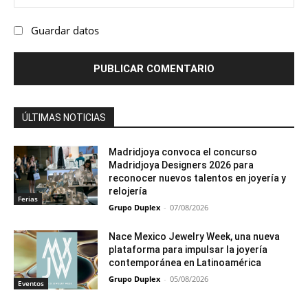
we
Guardar datos
ÚLTIMAS NOTICIAS
Madridjoya convoca el concurso
Madridjoya Designers 2026 para
reconocer nuevos talentos en joyería y
relojería
Ferias
Grupo Duplex
-
07/08/2026
Nace Mexico Jewelry Week, una nueva
plataforma para impulsar la joyería
contemporánea en Latinoamérica
Grupo Duplex
-
05/08/2026
Eventos