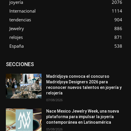
joyería
2076
Internacional
1114
tendencias
904
Jewelry
886
relojes
871
España
538
Asociaciones
Diamantes
Empresa
En tendencia
SECCIONES
Entrevistas
Eventos
Exposiciones
Ferias
Formación
In memoriam
La Pluma de Pedro Pérez
Metales
México
Mundo Técnico
Novedades
Opiniones
Perspectiva
Madridjoya convoca el concurso
Premios
Secciones
Sin categoría
Sucesos
Madridjoya Designers 2026 para
reconocer nuevos talentos en joyería y
Más
relojería
07/08/2026
Nace Mexico Jewelry Week, una nueva
plataforma para impulsar la joyería
contemporánea en Latinoamérica
05/08/2026