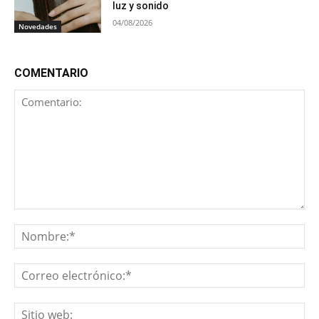
luz y sonido
04/08/2026
Novedades
COMENTARIO
Comentario:
No
Co
ele
Sit