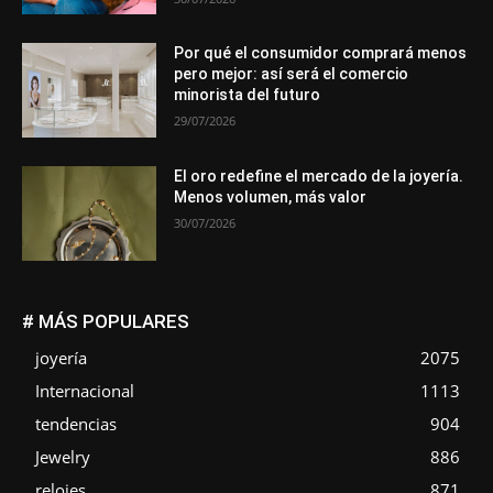
Por qué el consumidor comprará menos
pero mejor: así será el comercio
minorista del futuro
29/07/2026
El oro redefine el mercado de la joyería.
Menos volumen, más valor
30/07/2026
# MÁS POPULARES
joyería
2075
Internacional
1113
tendencias
904
Jewelry
886
relojes
871