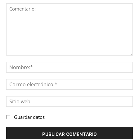
Comentario:
No
Co
ele
Sit
we
Guardar datos