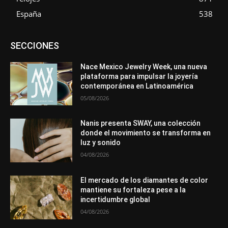
España
538
Asociaciones
Diamantes
Empresa
En tendencia
SECCIONES
Entrevistas
Eventos
Exposiciones
Ferias
Formación
In memoriam
La Pluma de Pedro Pérez
Metales
México
Mundo Técnico
Novedades
Opiniones
Perspectiva
Nace Mexico Jewelry Week, una nueva
Premios
Secciones
Sin categoría
Sucesos
plataforma para impulsar la joyería
contemporánea en Latinoamérica
Más
05/08/2026
Nanis presenta SWAY, una colección
donde el movimiento se transforma en
luz y sonido
04/08/2026
El mercado de los diamantes de color
mantiene su fortaleza pese a la
incertidumbre global
04/08/2026