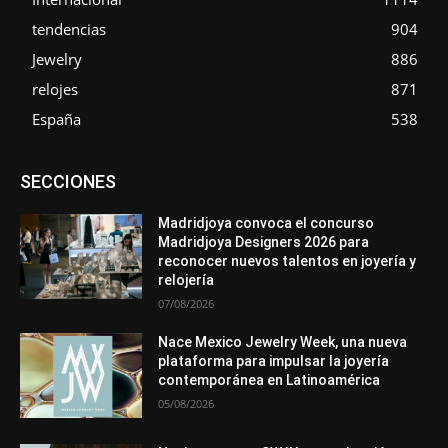
tendencias
904
Jewelry
886
relojes
871
España
538
Asociaciones
Diamantes
Empresa
En tendencia
SECCIONES
Entrevistas
Eventos
Exposiciones
Ferias
Formación
In memoriam
La Pluma de Pedro Pérez
Metales
México
Mundo Técnico
Novedades
Opiniones
Perspectiva
Madridjoya convoca el concurso
Premios
Secciones
Sin categoría
Sucesos
Madridjoya Designers 2026 para
reconocer nuevos talentos en joyería y
Más
relojería
07/08/2026
Nace Mexico Jewelry Week, una nueva
plataforma para impulsar la joyería
contemporánea en Latinoamérica
05/08/2026