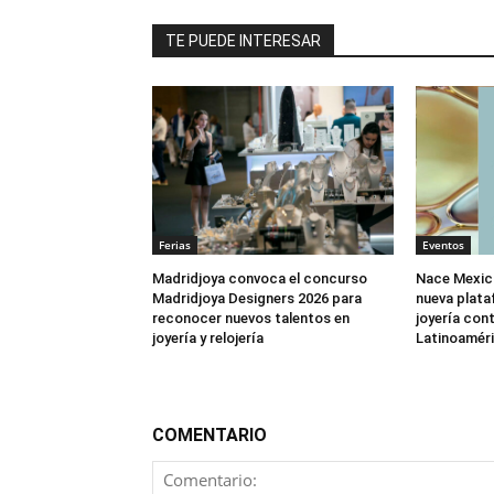
TE PUEDE INTERESAR
Ferias
Eventos
Madridjoya convoca el concurso
Nace Mexic
Madridjoya Designers 2026 para
nueva plata
reconocer nuevos talentos en
joyería co
joyería y relojería
Latinoamér
COMENTARIO