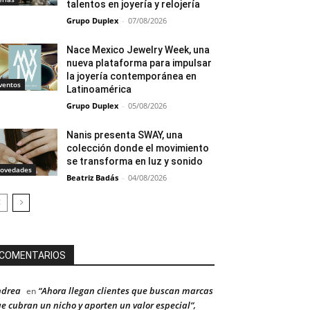
talentos en joyería y relojería
Grupo Duplex
-
07/08/2026
Nace Mexico Jewelry Week, una
nueva plataforma para impulsar
la joyería contemporánea en
ventos
Latinoamérica
Grupo Duplex
-
05/08/2026
Nanis presenta SWAY, una
colección donde el movimiento
se transforma en luz y sonido
ovedades
Beatriz Badás
-
04/08/2026
COMENTARIOS
ndrea
“Ahora llegan clientes que buscan marcas
en
e cubran un nicho y aporten un valor especial”,