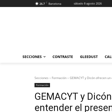
C
sábado 8 agosto 2026
26.7
Barcelona
SECCIONES
CONTRASTE
GLEEDUST
CAL
Secciones
Formación
GEMACYT y Dicón ofrecen un cu
Formación
GEMACYT y Dicón 
entender el presen