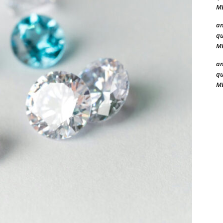
ME
a
qu
ME
a
qu
ME