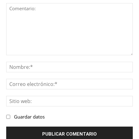
Comentario:
No
Co
ele
Sit
we
Guardar datos