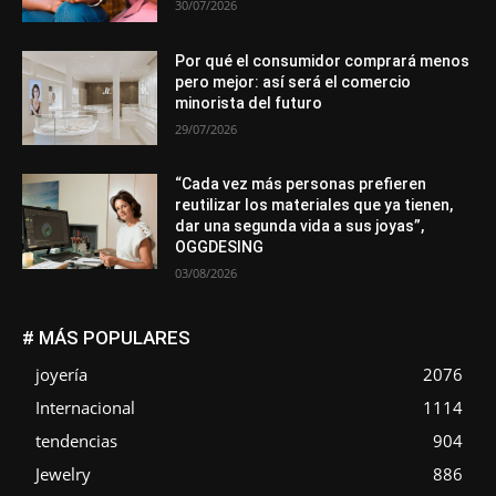
30/07/2026
Por qué el consumidor comprará menos
pero mejor: así será el comercio
minorista del futuro
29/07/2026
“Cada vez más personas prefieren
reutilizar los materiales que ya tienen,
dar una segunda vida a sus joyas”,
OGGDESING
03/08/2026
# MÁS POPULARES
joyería
2076
Internacional
1114
tendencias
904
Jewelry
886