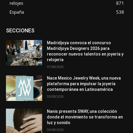
relojes
871
España
538
Asociaciones
Diamantes
Empresa
En tendencia
SECCIONES
Entrevistas
Eventos
Exposiciones
Ferias
Formación
In memoriam
La Pluma de Pedro Pérez
Metales
México
Mundo Técnico
Novedades
Opiniones
Perspectiva
Madridjoya convoca el concurso
Premios
Secciones
Sin categoría
Sucesos
Madridjoya Designers 2026 para
reconocer nuevos talentos en joyería y
Más
relojería
07/08/2026
Nace Mexico Jewelry Week, una nueva
plataforma para impulsar la joyería
contemporánea en Latinoamérica
05/08/2026
Nanis presenta SWAY, una colección
donde el movimiento se transforma en
luz y sonido
04/08/2026