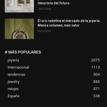
minorista del futuro
29/07/2026
El oro redefine el mercado de la joyería.
Menos volumen, más valor
30/07/2026
# MÁS POPULARES
joyería
2075
Internacional
1113
tendencias
904
Jewelry
886
relojes
871
España
538