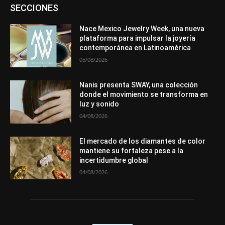
Asociaciones
Diamantes
Empresa
En tendencia
SECCIONES
Entrevistas
Eventos
Exposiciones
Ferias
Formación
In memoriam
La Pluma de Pedro Pérez
Metales
México
Mundo Técnico
Novedades
Opiniones
Perspectiva
Nace Mexico Jewelry Week, una nueva
Premios
Secciones
Sin categoría
Sucesos
plataforma para impulsar la joyería
contemporánea en Latinoamérica
Más
05/08/2026
Nanis presenta SWAY, una colección
donde el movimiento se transforma en
luz y sonido
04/08/2026
El mercado de los diamantes de color
mantiene su fortaleza pese a la
incertidumbre global
04/08/2026