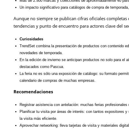
Más de 2.500 marcas y colecciones de aproximadamente 40 país
Un impacto significativo para catálogos de compra de temporada, 
Aunque no siempre se publican cifras oficiales completas 
tendencias y punto de encuentro para actores clave del sec
Curiosidades
TrendSet combina la presentación de productos con contenido edit
novedades de temporada.
En la edición de invierno se anticipan productos no solo para el
destacados como Pascua.
La feria no es sólo una exposición de catálogo: su formato permite
calendario de compras de muchas empresas.
Recomendaciones
Registrar asistencia con antelación: muchas ferias profesionales r
Planificar tu visita por áreas de interés: con tantos expositores y
la visita más eficiente.
Aprovechar networking: lleva tarjetas de visita y materiales digit