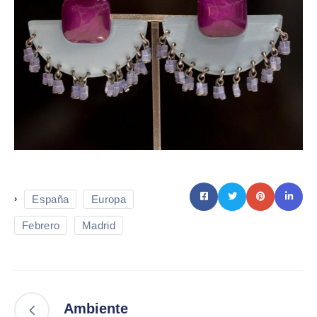
España
Europa
›
Febrero
Madrid
Ambiente