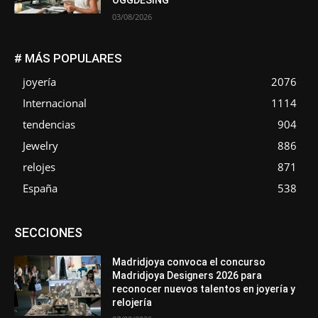
03/08/2026
# MÁS POPULARES
joyería
2076
Internacional
1114
tendencias
904
Jewelry
886
relojes
871
España
538
Asociaciones
Diamantes
Empresa
En tendencia
SECCIONES
Entrevistas
Eventos
Exposiciones
Ferias
Formación
In memoriam
La Pluma de Pedro Pérez
Metales
México
Mundo Técnico
Novedades
Opiniones
Perspectiva
Madridjoya convoca el concurso
Premios
Secciones
Sin categoría
Sucesos
Madridjoya Designers 2026 para
reconocer nuevos talentos en joyería y
Más
relojería